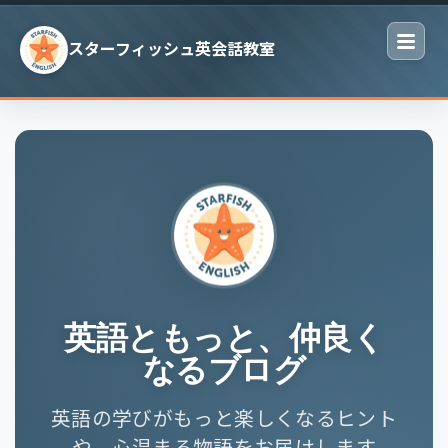
Skip to content
スターフィッシュ英会話教室
英語ともっと、仲良く
なるブログ
英語の学びがもっと楽しくなるヒント
や、心温まる物語をお届けします