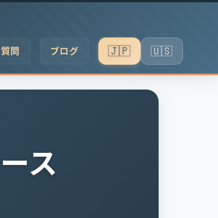
🇯🇵
🇺🇸
る質問
ブログ
日本語
English
コース