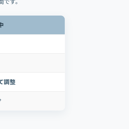
間です。
中
て調整
け