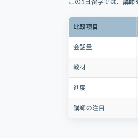
この1日留学では、
講師
比較項目
会話量
教材
進度
講師の注目