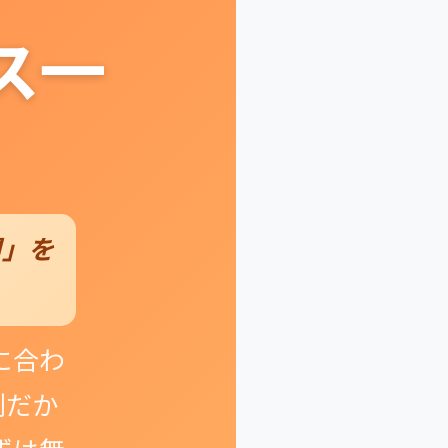
ス一
間」を
に合わ
制だか