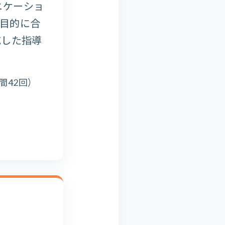
ニケーショ
目的に合
応した指導
間42回）