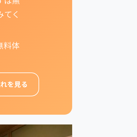
ずは無
みてく
無料体
流れを見る