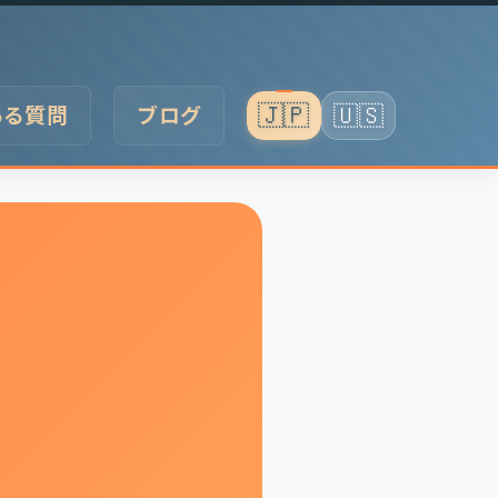
🇯🇵
🇺🇸
ある質問
ブログ
日本語
English