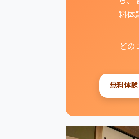
ら、
料体
どの
無料体験