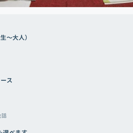
年生〜大人）
コース
会話
も選べます