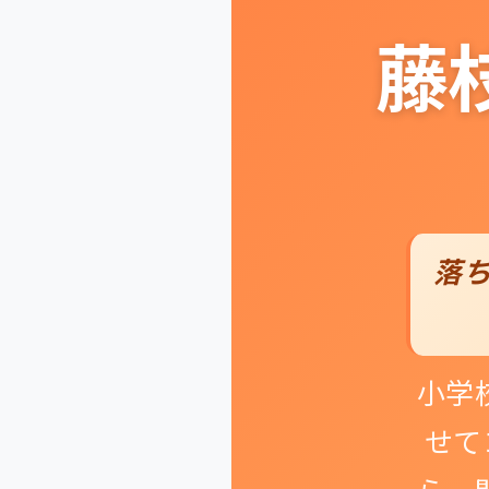
藤
落
小学
せて