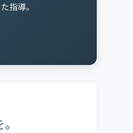
えた指導。
を。