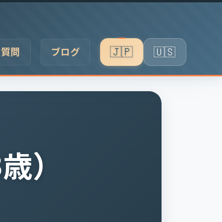
🇯🇵
🇺🇸
る質問
ブログ
日本語
English
8歳）