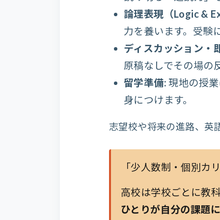
論理表現（Logic & Exp
力を養います。受験
ディスカッション・即
原稿なしでその場の
留学準備:
現地の授業
身につけます。
志望校や将来の進路、英
「少人数制・個別カ
高校は学校ごとに教
ひとりが自分の課題