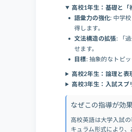
高校1年生：基礎と「社会
語彙力の強化:
中学校
得します。
文法構造の拡張:
「過
せます。
目標:
抽象的なトピッ
高校2年生：論理と表現（Log
高校3年生：入試スプリント
なぜこの指導が効
高校英語は大学入試の
キュラム形式により、