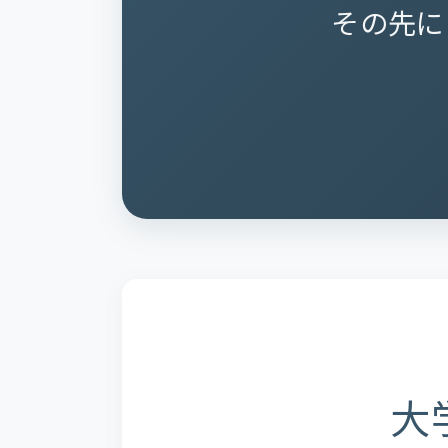
その先に
大