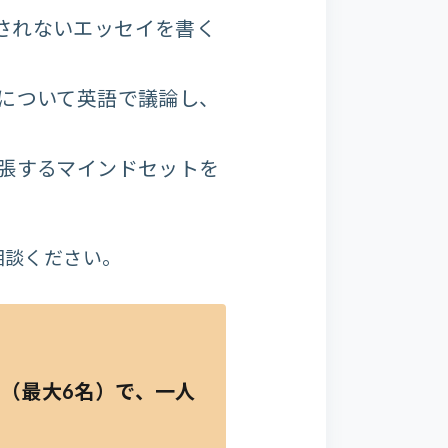
されないエッセイを書く
について英語で議論し、
張するマインドセットを
相談ください。
（最大6名）で、一人